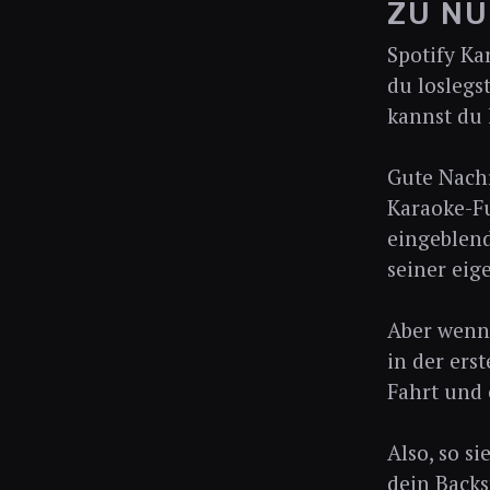
ZU N
Spotify Ka
du loslegs
kannst du 
Gute Nachr
Karaoke-Fu
eingeblend
seiner eig
Aber wenn 
in der ers
Fahrt und 
Also, so s
dein Back