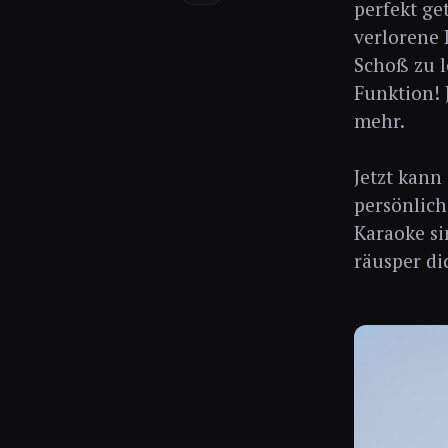
perfekt ge
verlorene 
Schoß zu l
Funktion! 
mehr.
Jetzt kann
persönlich
Karaoke si
räusper di