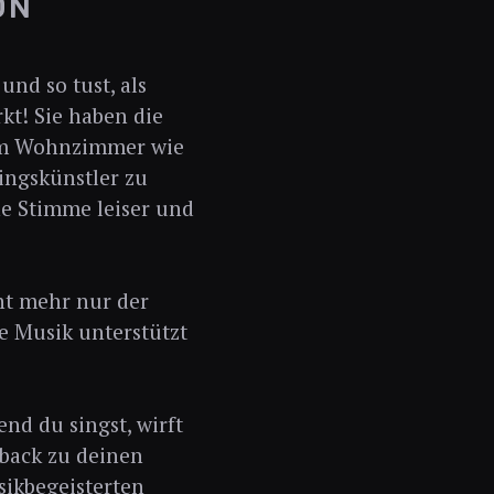
ON
nd so tust, als
kt! Sie haben die
nem Wohnzimmer wie
lingskünstler zu
ne Stimme leiser und
cht mehr nur der
ie Musik unterstützt
nd du singst, wirft
dback zu deinen
sikbegeisterten