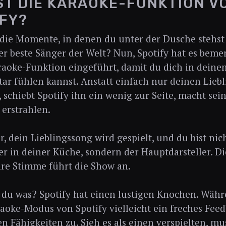
ST DIE KARAOKE-FUNKTION V
FY?
die Momente, in denen du unter der Dusche stehst u
er beste Sänger der Welt? Nun, Spotify hat es bemer
araoke-Funktion eingeführt, damit du dich in dei
tar fühlen kannst. Anstatt einfach nur deinen Lieb
 schiebt Spotify ihn ein wenig zur Seite, macht sei
 erstrahlen.
vor, dein Lieblingssong wird gespielt, und du bist ni
er in deiner Küche, sondern der Hauptdarsteller. D
Ihre Stimme führt die Show an.
du was? Spotify hat einen lustigen Knochen. Währe
raoke-Modus von Spotify vielleicht ein freches Fee
n Fähigkeiten zu. Sieh es als einen verspielten, mu