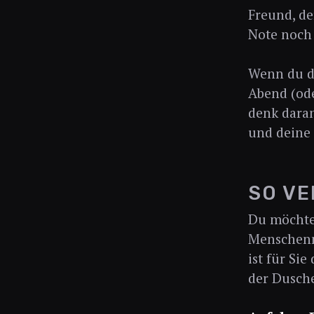
Freund, de
Note noch 
Wenn du di
Abend (ode
denk daran
und deine
SO VE
Du möchte
Menschenm
ist für Si
der Dusch