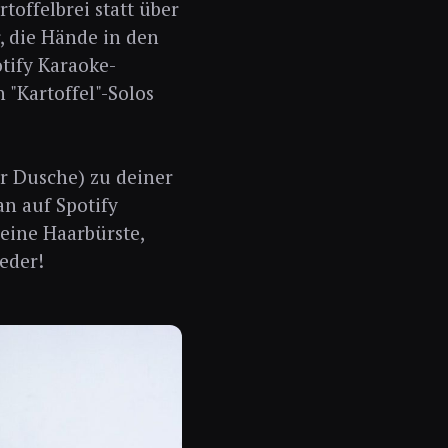
toffelbrei statt über
, die Hände in den
otify Karaoke-
 "Kartoffel"-Solos
er Dusche) zu deiner
n auf Spotify
deine Haarbürste,
ieder!