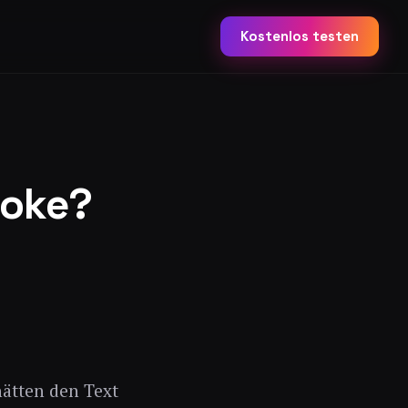
Kostenlos testen
aoke?
hätten den Text