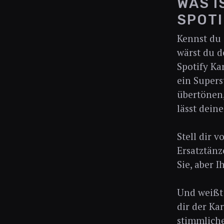
WAS I
SPOTI
Kennst du 
wärst du d
Spotify K
ein Supers
übertönen,
lässt deine
Stell dir 
Ersatztänz
Sie, aber 
Und weißt 
dir der Ka
stimmliche