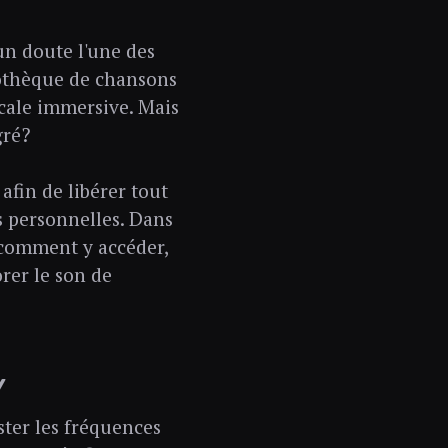
un doute l'une des
iothèque de chansons
icale immersive. Mais
gré?
afin de libérer tout
s personnelles. Dans
, comment y accéder,
rer le son de
Y
ster les fréquences