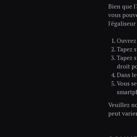
Bien que l
vous pouve
l'égaliseu
Ouvrez 
Tapez s
Tapez su
droit p
Dans l
Vous se
smartph
Veuillez n
peut varie