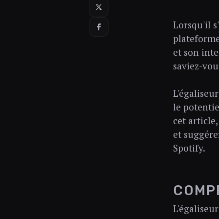
Lorsqu'il 
plateforme
et son int
saviez-vou
L'égaliseu
le potenti
cet article
et suggér
Spotify.
COMPR
L'égaliseu