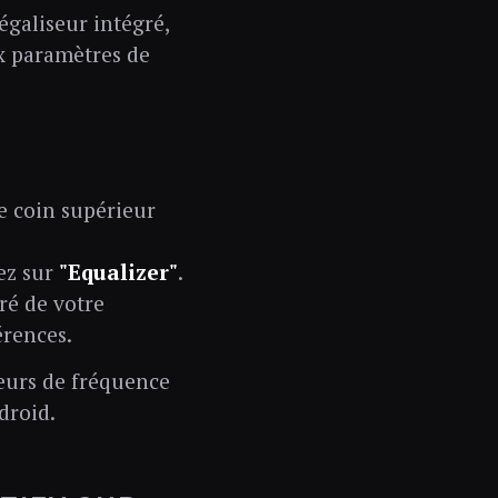
égaliseur intégré,
x paramètres de
e coin supérieur
pez sur
"Equalizer"
.
ré de votre
érences.
seurs de fréquence
droid.