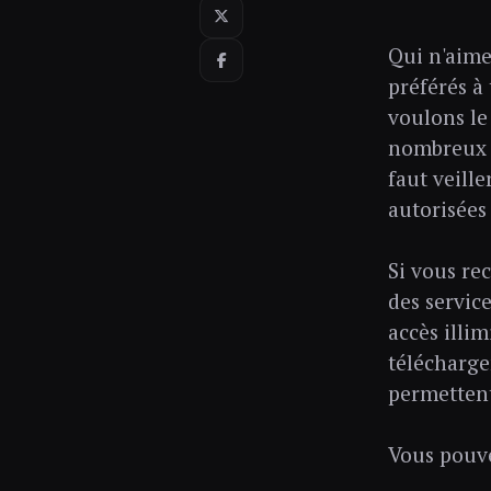
Qui n'aime
préférés à
voulons le 
nombreux s
faut veill
autorisées 
Si vous re
des servic
accès illim
télécharge
permettent
Vous pouve