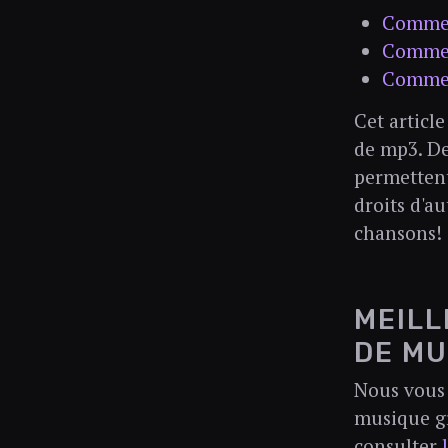
Commen
Comment
Comment
Cet articl
de mp3. De
permettent
droits d'a
chansons!
MEILL
DE MU
Nous vous 
musique gr
consulter