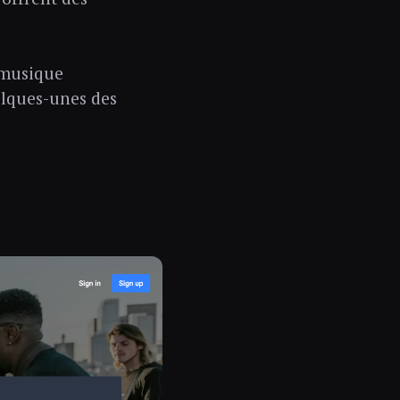
 musique
uelques-unes des