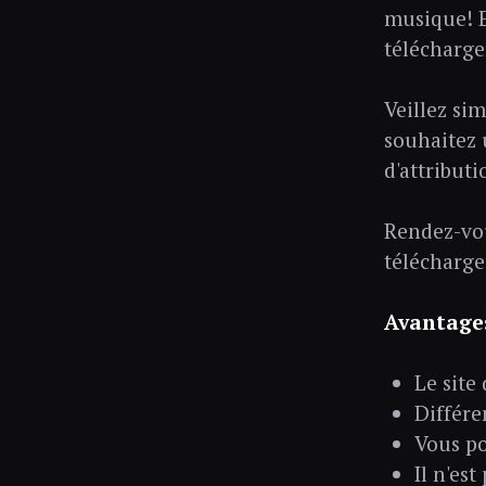
musique! E
télécharge
Veillez si
souhaitez 
d'attribut
Rendez-vou
télécharge
Avantage
Le site
Différe
Vous po
Il n'es