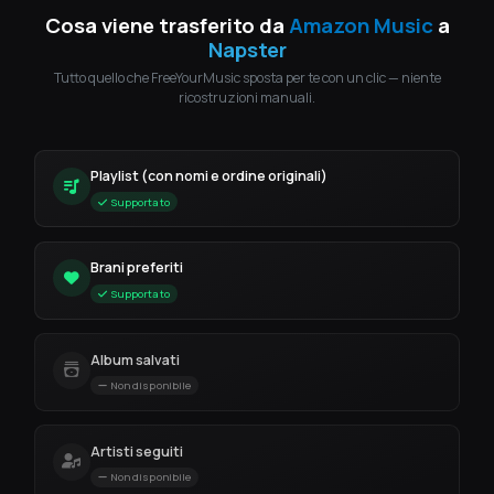
Cosa viene trasferito da
Amazon Music
a
Napster
Tutto quello che FreeYourMusic sposta per te con un clic — niente
ricostruzioni manuali.
Playlist (con nomi e ordine originali)
Supportato
Brani preferiti
Supportato
Album salvati
Non disponibile
Artisti seguiti
Non disponibile