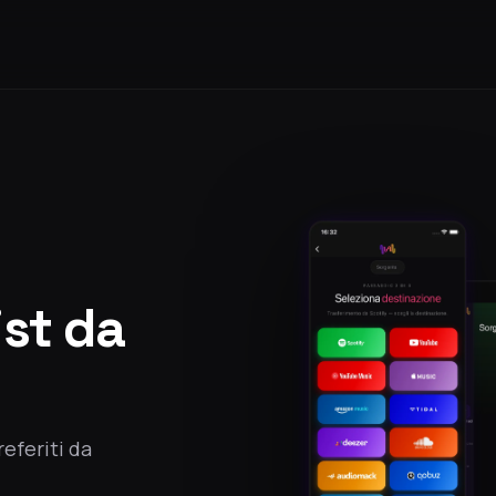
ist da
referiti da