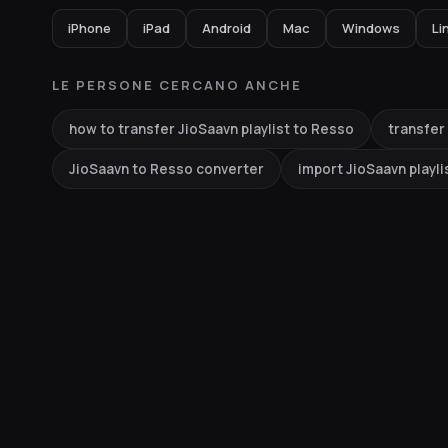
iPhone
iPad
Android
Mac
Windows
Li
LE PERSONE CERCANO ANCHE
how to transfer JioSaavn playlist to Resso
transfer
JioSaavn to Resso converter
import JioSaavn playli