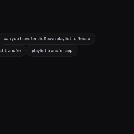
can you transfer JioSaavn playlist to Resso
ist transfer
playlist transfer app