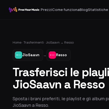
Prezzi
Come funziona
Blog
Statistiche
Home ·
Trasferimenti
·
JioSaavn
→
Resso
JioSaavn
Resso
→
Trasferisci le playl
JioSaavn a Resso
Sposta i brani preferiti, le playlist e gli album p
JioSaavn a Resso.