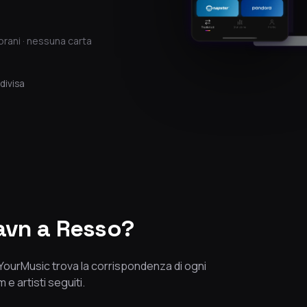
brani · nessuna carta
divisa
avn a Resso?
eeYourMusic trova la corrispondenza di ogni
 e artisti seguiti.