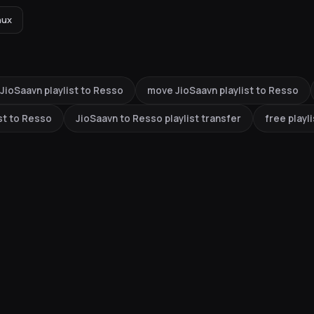
nux
 JioSaavn playlist to Resso
move JioSaavn playlist to Resso
st to Resso
JioSaavn to Resso playlist transfer
free playl