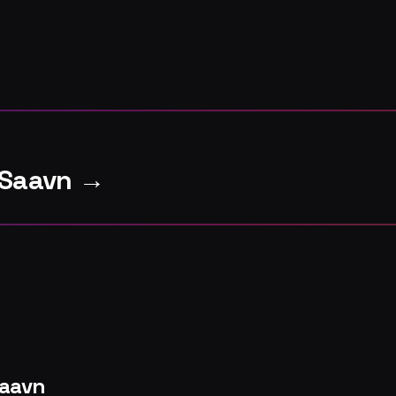
ioSaavn →
Saavn