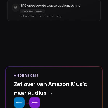
ISRC-gebaseerde exacte track-matching
Niet beschikbaar
Fallback naar titel + artiest-matching
ANDERSOM?
Zet over van Amazon Music
naar Audius →
→