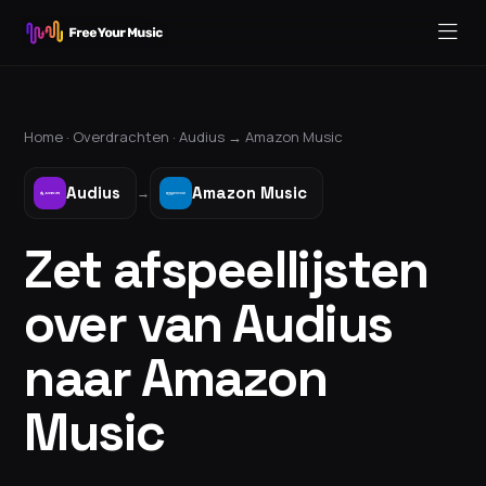
Home ·
Overdrachten
·
Audius
→
Amazon Music
Audius
Amazon Music
→
Zet afspeellijsten
over van Audius
naar Amazon
Music