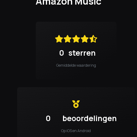
Amazon Music
0
sterren
Gemiddelde waardering
0
beoordelingen
Op iOS en Android