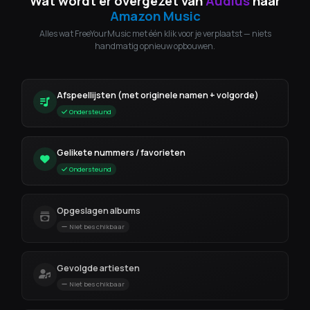
Wat wordt er overgezet van
Audius
naar
Amazon Music
Alles wat FreeYourMusic met één klik voor je verplaatst — niets
handmatig opnieuw opbouwen.
Afspeellijsten (met originele namen + volgorde)
Ondersteund
Gelikete nummers / favorieten
Ondersteund
Opgeslagen albums
Niet beschikbaar
Gevolgde artiesten
Niet beschikbaar