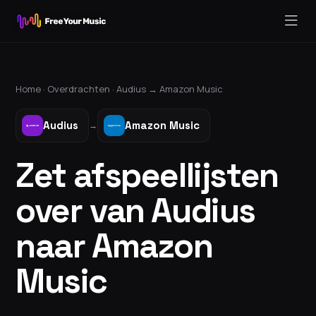
Home ·
Overdrachten
·
Audius
→
Amazon Music
Audius
Amazon Music
→
Zet afspeellijsten
over van Audius
naar Amazon
Music