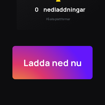
0
nedladdningar
På alla plattformar
Ladda ned nu