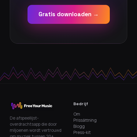
Gratis downloaden →
Bedrijf
Om
De afspeellijst-
Prissättning
overdrachtsapp die door
Blogg
miljoenen wordt vertrouwd
Press-kit
om muziek tussen 20+