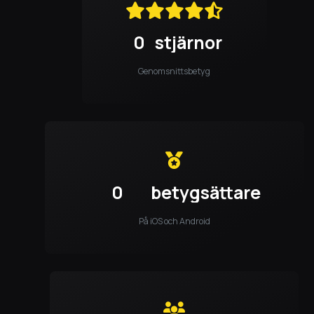
0
stjärnor
Genomsnittsbetyg
0
betygsättare
På iOS och Android