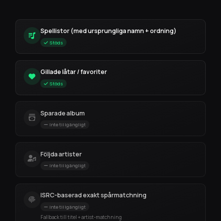
Spellistor (med ursprungliga namn + ordning)
Stöds
Gillade låtar / favoriter
Stöds
Sparade album
Inte tillgängligt
Följda artister
Inte tillgängligt
ISRC-baserad exakt spårmatchning
Inte tillgängligt
Fallback till titel + artist-matchning