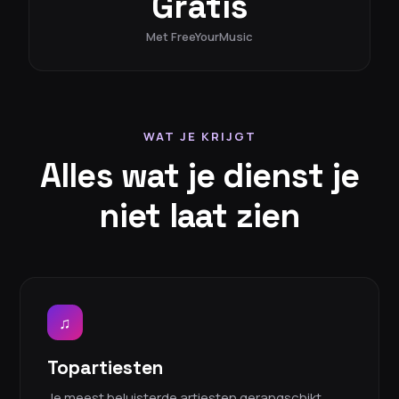
Gratis
Met FreeYourMusic
WAT JE KRIJGT
Alles wat je dienst je
niet laat zien
♫
Topartiesten
Je meest beluisterde artiesten gerangschikt,