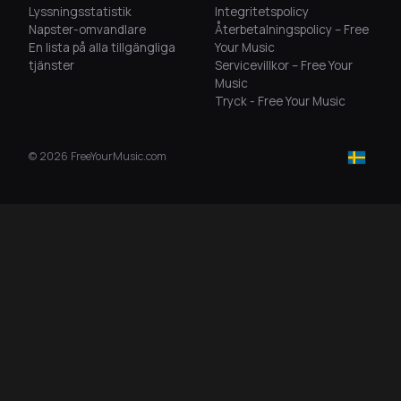
Lyssningsstatistik
Integritetspolicy
Napster-omvandlare
Återbetalningspolicy – Free
En lista på alla tillgängliga
Your Music
tjänster
Servicevillkor – Free Your
Music
Tryck - Free Your Music
©
2026
FreeYourMusic.com