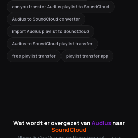
can you transfer Audius playlist to SoundCloud
Audius to SoundCloud converter
import Audius playlist to SoundCloud
Audius to SoundCloud playlist transfer
free playlist transfer
playlist transfer app
Wat wordt er overgezet van
Audius
naar
SoundCloud
Alles wat FreeYourMusic met één klik voor je verplaatst — niets