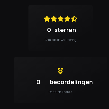
0
sterren
Gemiddelde waardering
0
beoordelingen
Op iOS en Android