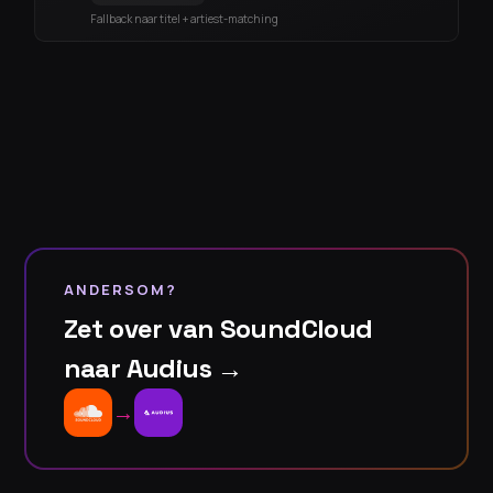
Fallback naar titel + artiest-matching
ANDERSOM?
Zet over van SoundCloud
naar Audius →
→