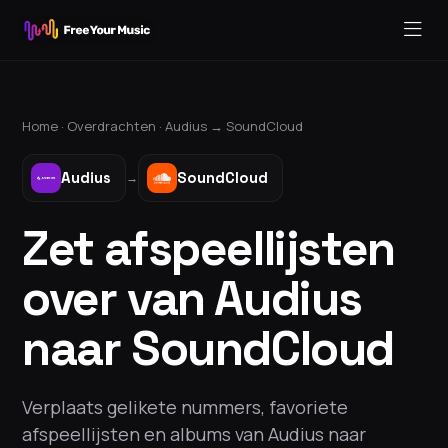
Home ·
Overdrachten
·
Audius
→
SoundCloud
Audius
SoundCloud
→
Zet afspeellijsten
over van Audius
naar SoundCloud
Verplaats gelikete nummers, favoriete
afspeellijsten en albums van Audius naar