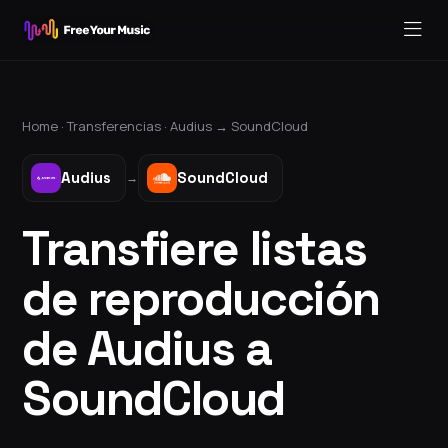
Home ·
Transferencias
·
Audius
→
SoundCloud
Audius
SoundCloud
→
Transfiere listas
de reproducción
de Audius a
SoundCloud