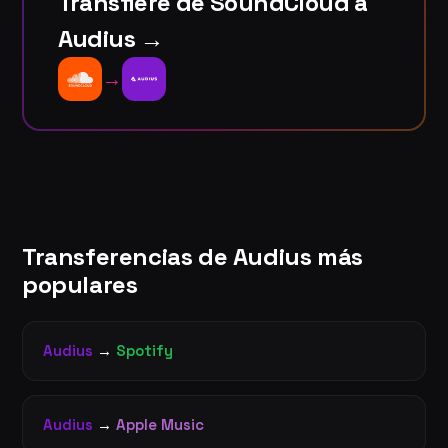
Transfiere de SoundCloud a
Audius →
→
Transferencias de Audius más
populares
Audius
→
Spotify
Audius
→
Apple Music