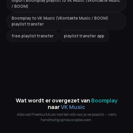
import Boomplay playlist to VK Music (VKontakte Music
/ BOOM)
Boomplay to VK Music (VKontakte Music / BOOM)
playlist transfer
free playlist transfer
playlist transfer app
Wat wordt er overgezet van
Boomplay
naar
VK Music
Alles wat FreeYourMusic met één klik voor je verplaatst — niets
handmatig opnieuw opbouwen.