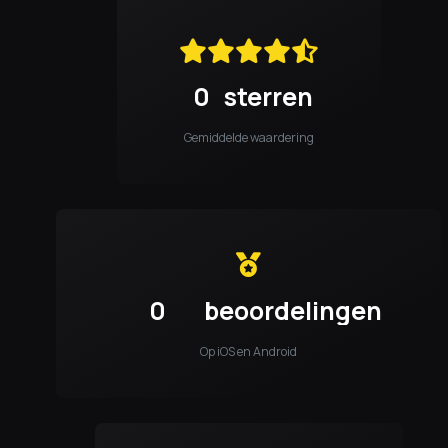
0
sterren
Gemiddelde waardering
0
beoordelingen
Op iOS en Android