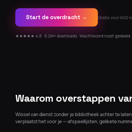
Start de overdracht →
Gratis voor 600 
★★★★★ 4,8 · 9,2M+ downloads · Wachtwoord nooit gedeeld
Waarom overstappen van
Wissel van dienst zonder je bibliotheek achter te lat
verplaatst het voor je — afspeellijsten, gelikete num