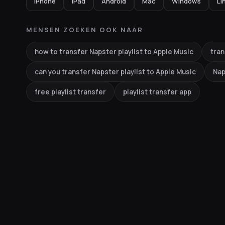
iPhone
iPad
Android
Mac
Windows
Li
MENSEN ZOEKEN OOK NAAR
how to transfer Napster playlist to Apple Music
tran
can you transfer Napster playlist to Apple Music
Nap
free playlist transfer
playlist transfer app