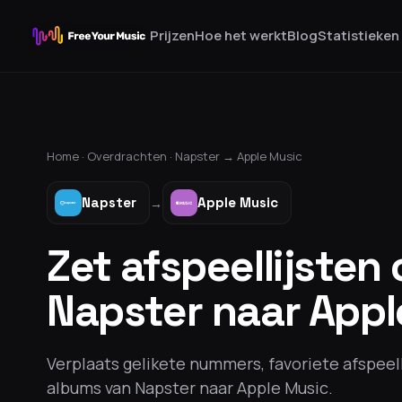
Prijzen
Hoe het werkt
Blog
Statistieken
Home ·
Overdrachten
·
Napster
→
Apple Music
Napster
Apple Music
→
Zet afspeellijsten
Napster naar Appl
Verplaats gelikete nummers, favoriete afspeel
albums van Napster naar Apple Music.