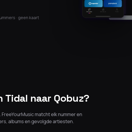
nummers · geen kaart
 Tidal naar Qobuz?
en. FreeYourMusic matcht elk nummer en
mers, albums en gevolgde artiesten.