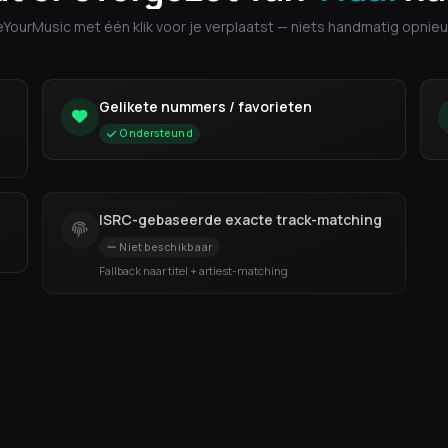
eeYourMusic met één klik voor je verplaatst — niets handmatig opni
Gelikete nummers / favorieten
Ondersteund
ISRC-gebaseerde exacte track-matching
Niet beschikbaar
Fallback naar titel + artiest-matching