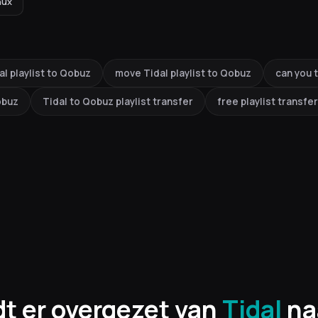
nux
al playlist to Qobuz
move Tidal playlist to Qobuz
can you t
obuz
Tidal to Qobuz playlist transfer
free playlist transfer
t er overgezet van
Tidal
na