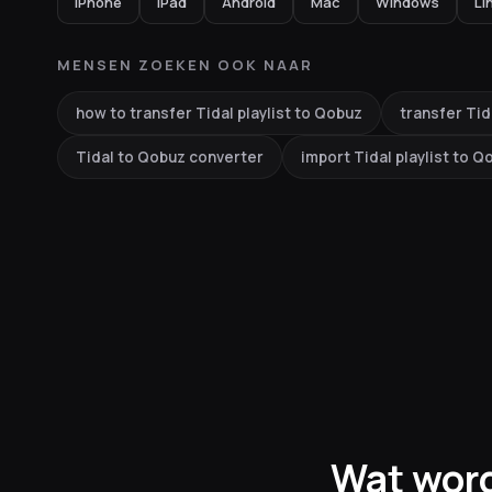
iPhone
iPad
Android
Mac
Windows
Li
MENSEN ZOEKEN OOK NAAR
how to transfer Tidal playlist to Qobuz
transfer Tid
Tidal to Qobuz converter
import Tidal playlist to Q
Wat word