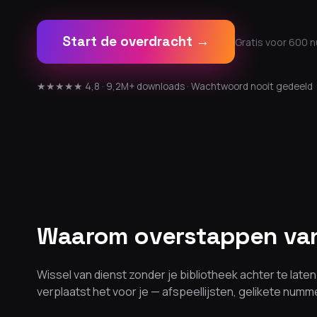
Start de overdracht →
Gratis voor 600 
★★★★★ 4,8 · 9,2M+ downloads · Wachtwoord nooit gedeeld
Waarom overstappen van
Wissel van dienst zonder je bibliotheek achter te lat
verplaatst het voor je — afspeellijsten, gelikete num