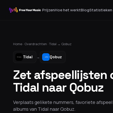
Prijzen
Hoe het werkt
Blog
Statistieken
Home ·
Overdrachten
·
Tidal
→
Qobuz
Tidal
Qobuz
→
Zet afspeellijsten
Tidal naar Qobuz
Verplaats gelikete nummers, favoriete afspeel
albums van Tidal naar Qobuz.