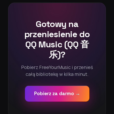
Gotowy na
przeniesienie do
QQ Music (QQ 音
乐)?
Pobierz FreeYourMusic i przenieś
całą bibliotekę w kilka minut.
Pobierz za darmo →