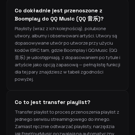
Co dokładnie jest przenoszone z
Boomplay do QQ Music (QQ 音乐)?
Playlisty (wraz z ich kolejnością), polubione
utwory, albumy i obserwowani artyści. Utwory są
dopasowywane utwór po utworze przy użyciu
kodów ISRC tam, gdzie Boomplay i QQ Music (QQ
音乐) je udostępniają, z dopasowaniem po tytule i
artyście jako opcją zapasową — pełną listę funkcji
dla tej pary znajdziesz w tabeli zgodności
powyżej.
Co to jest transfer playlist?
Transfer playlist to proces przenoszenia playlist z
jednego serwisu streamingowego do innego.
Zamiast ręcznie odtwarzać playlisty, narzędzia
jak FreeYourMusic pozwalają na automatyczny