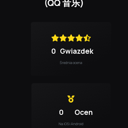
(QQ 音乐)
0
Gwiazdek
Średnia ocena
0
Ocen
Na iOS i Android