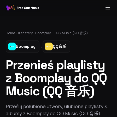
Home ·
Transfery
·
Boomplay
→
QQ Music (QQ 音乐)
Boomplay
QQ音乐
→
Przenieś playlisty
z Boomplay do QQ
Music (QQ 音乐)
Prześlij polubione utwory, ulubione playlisty &
albumy z Boomplay do QQ Music (QQ 音乐).