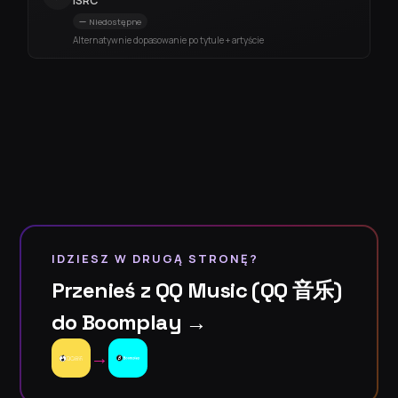
ISRC
Niedostępne
Alternatywnie dopasowanie po tytule + artyście
IDZIESZ W DRUGĄ STRONĘ?
Przenieś z QQ Music (QQ 音乐)
do Boomplay →
→