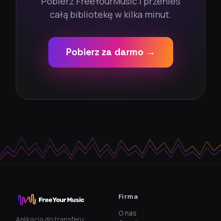
Pobierz FreeYourMusic i przenieś
całą bibliotekę w kilka minut.
Pobierz za darmo →
Firma
O nas
Aplikacja do transferu