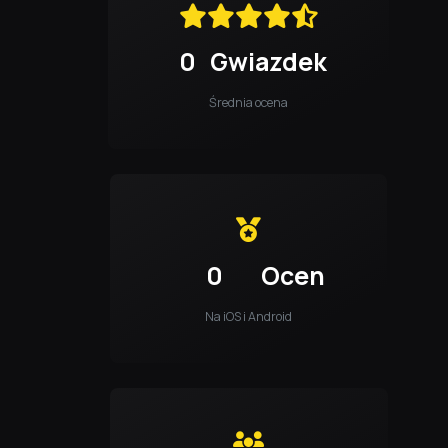
0
Gwiazdek
Średnia ocena
0
Ocen
Na iOS i Android