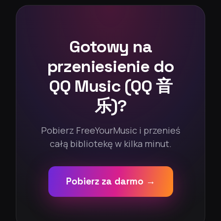
Gotowy na
przeniesienie do
QQ Music (QQ 音
乐)?
Pobierz FreeYourMusic i przenieś
całą bibliotekę w kilka minut.
Pobierz za darmo →