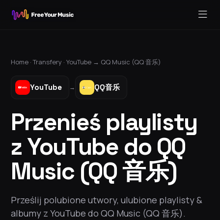
Home ·
Transfery
·
YouTube
→
QQ Music (QQ 音乐)
YouTube
QQ音乐
→
Przenieś playlisty
z YouTube do QQ
Music (QQ 音乐)
Prześlij polubione utwory, ulubione playlisty &
albumy z YouTube do QQ Music (QQ 音乐).