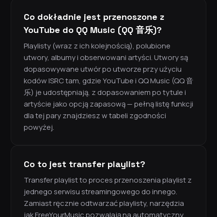
Co dokładnie jest przenoszone z
YouTube do QQ Music (QQ 音乐)?
Playlisty (wraz z ich kolejnością), polubione
utwory, albumy i obserwowani artyści. Utwory są
dopasowywane utwór po utworze przy użyciu
kodów ISRC tam, gdzie YouTube i QQ Music (QQ 音
乐) je udostępniają, z dopasowaniem po tytule i
artyście jako opcją zapasową — pełną listę funkcji
dla tej pary znajdziesz w tabeli zgodności
powyżej.
Co to jest transfer playlist?
Transfer playlist to proces przenoszenia playlist z
jednego serwisu streamingowego do innego.
Zamiast ręcznie odtwarzać playlisty, narzędzia
jak FreeYourMusic pozwalają na automatyczny