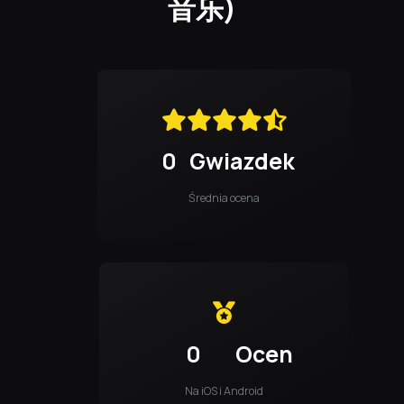
音乐)
0
Gwiazdek
Średnia ocena
0
Ocen
Na iOS i Android