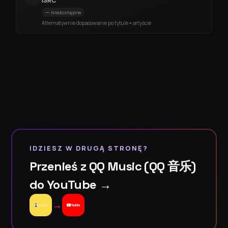
ISRC
Niedostępne
Alternatywnie dopasowanie po tytule + artyście
IDZIESZ W DRUGĄ STRONĘ?
Przenieś z QQ Music (QQ 音乐)
do YouTube →
→