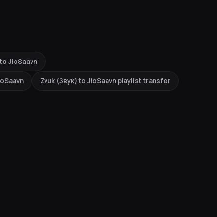
 to JioSaavn
JioSaavn
Zvuk (Звук) to JioSaavn playlist transfer