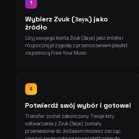
1
Wybierz Zvuk (Звук) jako
źródło
Użyj swojego konta Zvuk (Звук) jako źródła i
rozpocznij przygodę z przenoszeniem playlist
za pomocą Free Your Music.
4
Potwierdź swój wybór i gotowe!
Transfer został zakończony. Twoje listy
odtwarzania z Zvuk (Звук) zostały
przeniesione do JioSaavn i możesz zacząć
cieszyć się muzyką na nowej platformie do