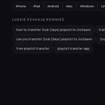
iPhone
iPad
Android
Mac
Windows
Li
LUDZIE SZUKAJĄ RÓWNIEŻ
how to transfer Zvuk (Звук) playlist to JioSaavn
tran
can you transfer Zvuk (Звук) playlist to JioSaavn
Zvu
free playlist transfer
playlist transfer app