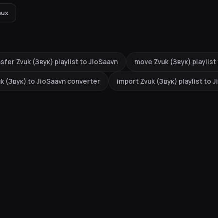
nux
sfer Zvuk (Звук) playlist to JioSaavn
move Zvuk (Звук) playlist
k (Звук) to JioSaavn converter
import Zvuk (Звук) playlist to 