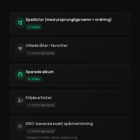
Spellistor (med ursprungliga namn + ordning)
Stöds
Gillade låtar / favoriter
Inte tillgängligt
Sparade album
Stöds
Följda artister
Inte tillgängligt
ISRC-baserad exakt spårmatchning
Inte tillgängligt
Fallback till titel + artist-matchning