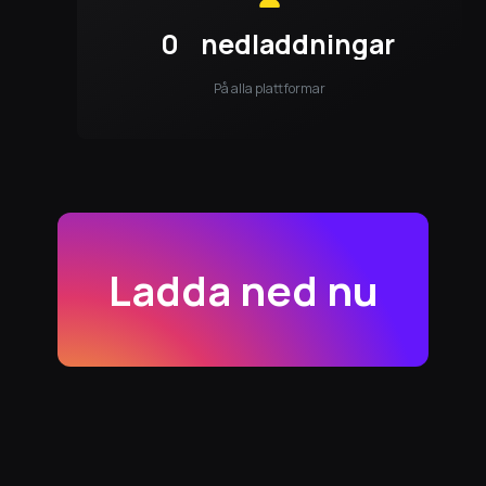
0
nedladdningar
På alla plattformar
Ladda ned nu