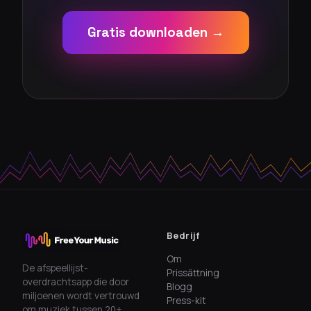
Gratis downloaden →
Bedrijf
Om
De afspeellijst-
Prissättning
overdrachtsapp die door
Blogg
miljoenen wordt vertrouwd
Press-kit
om muziek tussen 20+