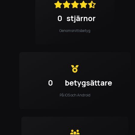
0
stjärnor
Genomsnittsbetyg
0
betygsättare
På iOS och Android