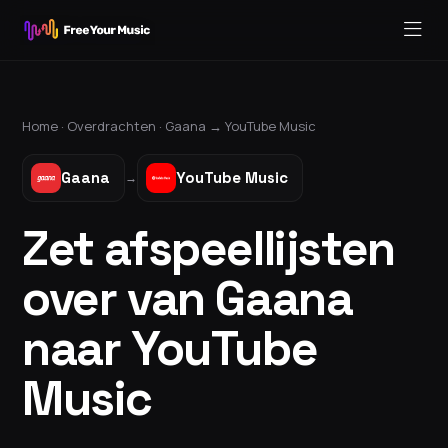
Home ·
Overdrachten
·
Gaana
→
YouTube Music
Gaana
YouTube Music
→
Zet afspeellijsten
over van Gaana
naar YouTube
Music