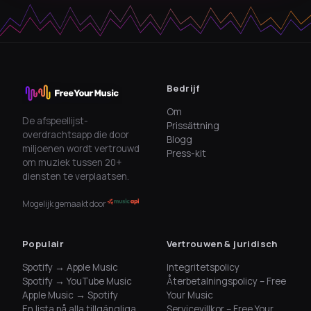
Bedrijf
Om
De afspeellijst-
Prissättning
overdrachtsapp die door
Blogg
miljoenen wordt vertrouwd
Press-kit
om muziek tussen 20+
diensten te verplaatsen.
Mogelijk gemaakt door
Populair
Vertrouwen & juridisch
Spotify → Apple Music
Integritetspolicy
Spotify → YouTube Music
Återbetalningspolicy – Free
Apple Music → Spotify
Your Music
En lista på alla tillgängliga
Servicevillkor – Free Your