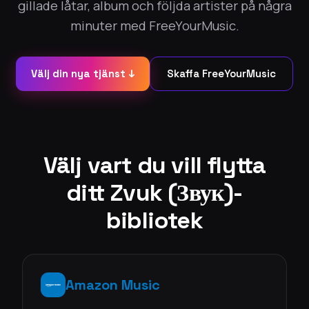
gillade låtar, album och följda artister på några
minuter med FreeYourMusic.
Välj din nya tjänst ↓
Skaffa FreeYourMusic
Välj vart du vill flytta
ditt Zvuk (Звук)-
bibliotek
Amazon Music