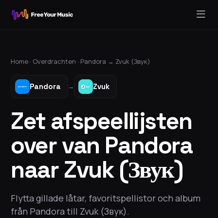
Home ·
Overdrachten
·
Pandora
→
Zvuk (Звук)
Pandora
Zvuk
→
Zet afspeellijsten
over van Pandora
naar Zvuk (Звук)
Flytta gillade låtar, favoritspellistor och album
från Pandora till Zvuk (Звук).