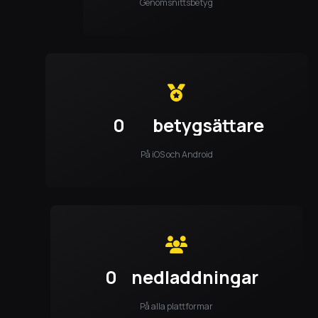
Genomsnittsbetyg
0
betygsättare
På iOS och Android
0
nedladdningar
På alla plattformar