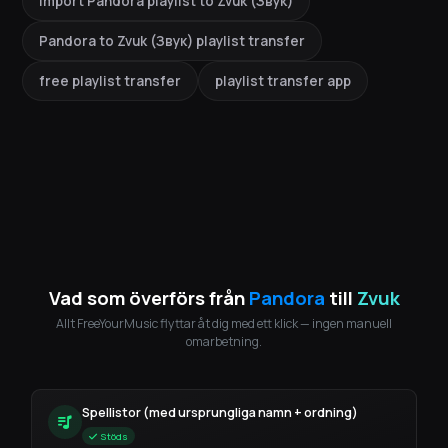
import Pandora playlist to Zvuk (Звук)
Pandora to Zvuk (Звук) playlist transfer
free playlist transfer
playlist transfer app
Vad som överförs från
Pandora
till
Zvuk
Allt FreeYourMusic flyttar åt dig med ett klick — ingen manuell
omarbetning.
Spellistor (med ursprungliga namn + ordning)
Stöds