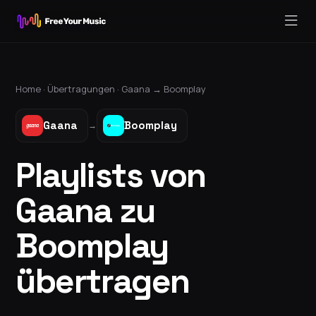
Home ·
Übertragungen
·
Gaana
→
Boomplay
Gaana
Boomplay
→
Playlists von
Gaana zu
Boomplay
übertragen