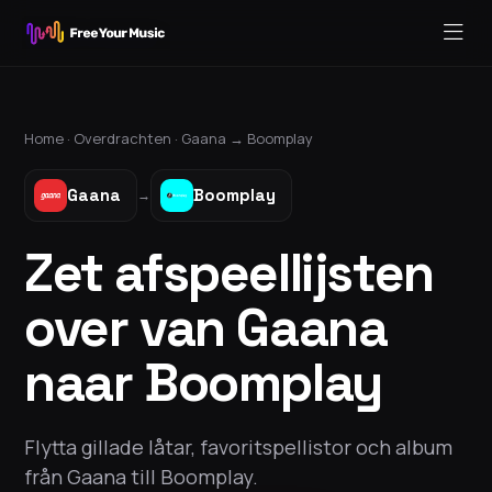
Home ·
Overdrachten
·
Gaana
→
Boomplay
Gaana
Boomplay
→
Zet afspeellijsten
over van Gaana
naar Boomplay
Flytta gillade låtar, favoritspellistor och album
från Gaana till Boomplay.