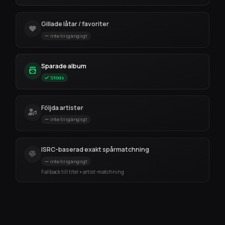
Gillade låtar / favoriter
Inte tillgängligt
Sparade album
Stöds
Följda artister
Inte tillgängligt
ISRC-baserad exakt spårmatchning
Inte tillgängligt
Fallback till titel + artist-matchning