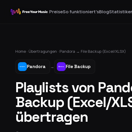
Preise
So funktioniert's
Blog
Statistike
Home ·
Übertragungen
·
Pandora
→
File Backup (Excel/XLSX)
Pandora
File Backup
→
Playlists von Pando
Backup (Excel/XL
übertragen