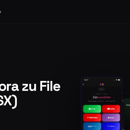
n
ra zu File
SX)