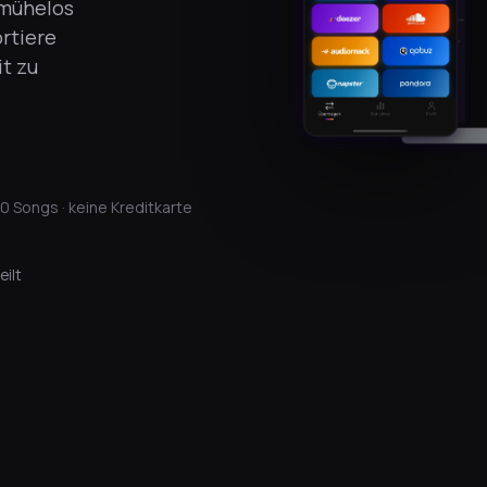
 mühelos
rtiere
t zu
0 Songs · keine Kreditkarte
eilt