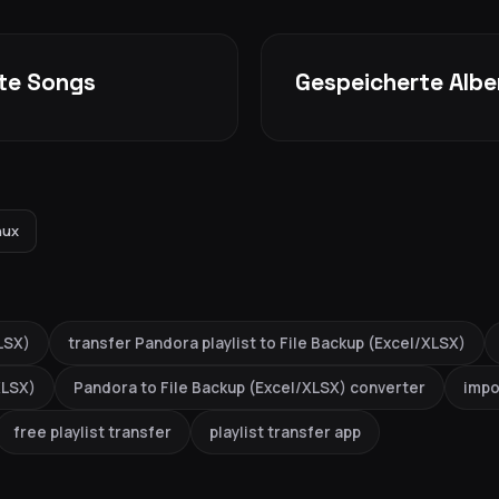
kte Songs
Gespeicherte Albe
nux
LSX)
transfer Pandora playlist to File Backup (Excel/XLSX)
XLSX)
Pandora to File Backup (Excel/XLSX) converter
impo
free playlist transfer
playlist transfer app