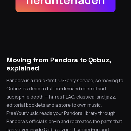
Moving from Pandora to Qobuz,
explained
Pandora is a radio-first, US-only service, so moving to
Qobuz is a leap to full on-demand control and
audiophile depth — hi-res FLAC, classical and jazz,
editorial booklets and a store to own music.
FreeYourMusic reads your Pandora library through
Pandora’s official sign-in and recreates the parts that
carry over inside Qobuz: your thumbed-up and