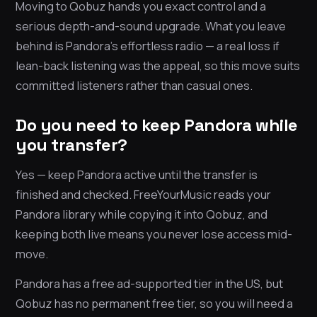
Moving to Qobuz hands you exact control and a
serious depth-and-sound upgrade. What you leave
behind is Pandora’s effortless radio — a real loss if
lean-back listening was the appeal, so this move suits
committed listeners rather than casual ones.
Do you need to keep Pandora while
you transfer?
Yes — keep Pandora active until the transfer is
finished and checked. FreeYourMusic reads your
Pandora library while copying it into Qobuz, and
keeping both live means you never lose access mid-
move.
Pandora has a free ad-supported tier in the US, but
Qobuz has no permanent free tier, so you will need a