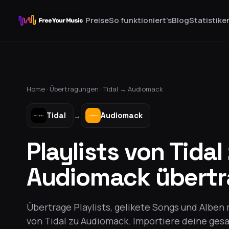
Preise
So funktioniert's
Blog
Statistike
Home ·
Übertragungen
·
Tidal
→
Audiomack
Tidal
Audiomack
→
Playlists von Tidal
Audiomack übert
Übertrage Playlists, gelikete Songs und Alben
von Tidal zu Audiomack. Importiere deine ges