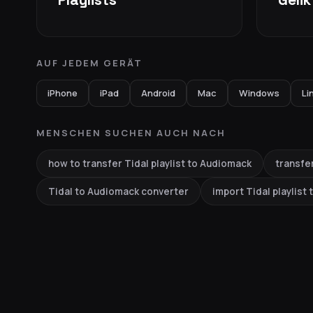
AUF JEDEM GERÄT
iPhone
iPad
Android
Mac
Windows
Li
MENSCHEN SUCHEN AUCH NACH
how to transfer Tidal playlist to Audiomack
transfer
Tidal to Audiomack converter
import Tidal playlist