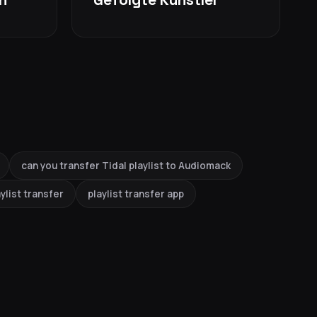
can you transfer Tidal playlist to Audiomack
ylist transfer
playlist transfer app