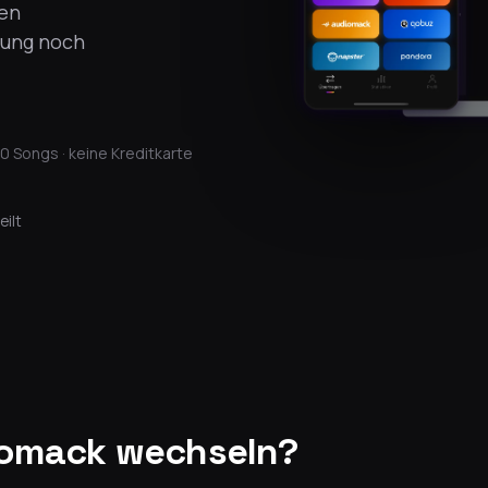
uen
gung noch
0 Songs · keine Kreditkarte
eilt
iomack wechseln?