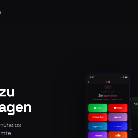
n
 zu
ragen
 mühelos
amte