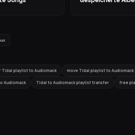
nux
 Tidal playlist to Audiomack
move Tidal playlist to Audiomack
 to Audiomack
Tidal to Audiomack playlist transfer
free pla