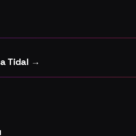
 a Tidal →
l