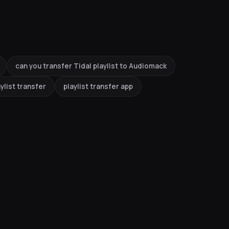
can you transfer Tidal playlist to Audiomack
ylist transfer
playlist transfer app