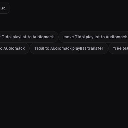
nux
 Tidal playlist to Audiomack
move Tidal playlist to Audiomack
 to Audiomack
Tidal to Audiomack playlist transfer
free pla