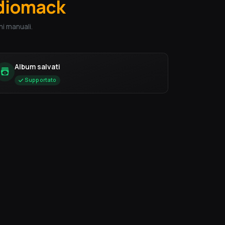
diomack
i manuali.
Album salvati
Supportato