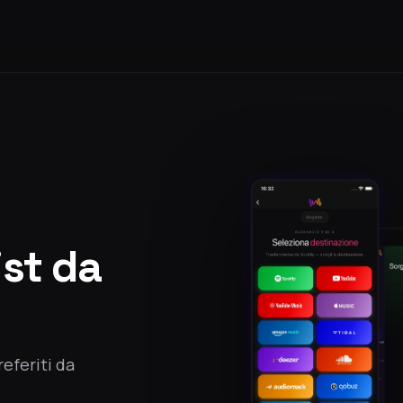
ist da
referiti da