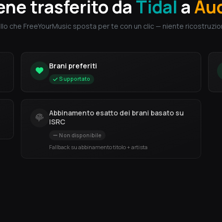
ene trasferito da
Tidal
a
Au
llo che FreeYourMusic sposta per te con un clic — niente ricostruzion
Brani preferiti
Supportato
Abbinamento esatto dei brani basato su
ISRC
Non disponibile
Fallback su abbinamento titolo + artista