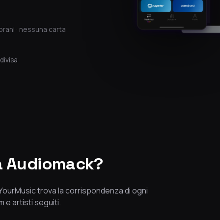
brani · nessuna carta
divisa
 a Audiomack?
eeYourMusic trova la corrispondenza di ogni
 e artisti seguiti.