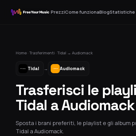
Prezzi
Come funziona
Blog
Statistiche
Home ·
Trasferimenti
·
Tidal
→
Audiomack
Tidal
Audiomack
→
Trasferisci le playl
Tidal a Audiomack
Sposta i brani preferiti, le playlist e gli album p
Tidal a Audiomack.