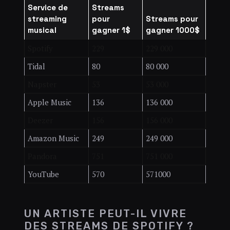
Service de
Streams
streaming
pour
Streams pour
musical
gagner 1$
gagner 1000$
Spotify
229
229 000
Tidal
80
80 000
Napster
53
53 000
Apple Music
136
136 000
Deezer
156
156 000
Amazon Music
249
249 000
Pandora
751
751 000
YouTube
570
571000
UN ARTISTE PEUT-IL VIVRE
DES STREAMS DE SPOTIFY ?