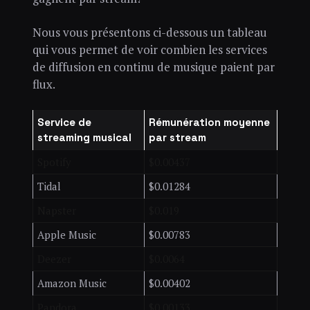
Nous vous présentons ci-dessous un tableau
qui vous permet de voir combien les services
de diffusion en continu de musique paient par
flux.
Service de
Rémunération moyenne
streaming musical
par stream
Spotify
$0.00437
Tidal
$0.01284
Napster
$0.019
Apple Music
$0.00783
Deezer
$0.0064
Amazon Music
$0.00402
Pandora
$0.00133