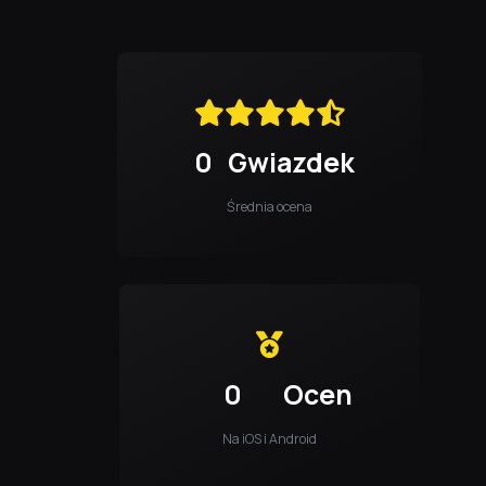
0
Gwiazdek
Średnia ocena
0
Ocen
Na iOS i Android