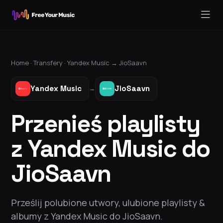
Home ·
Transfery
·
Yandex Music
→
JioSaavn
Yandex Music
JioSaavn
→
Przenieś playlisty
z Yandex Music do
JioSaavn
Prześlij polubione utwory, ulubione playlisty &
albumy z Yandex Music do JioSaavn.