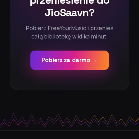
przeniesienie do
JioSaavn?
Pobierz FreeYourMusic i przenieś
całą bibliotekę w kilka minut.
Pobierz za darmo →