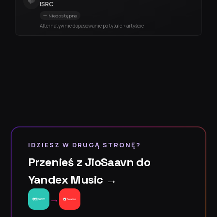
ISRC
Niedostępne
Alternatywnie dopasowanie po tytule + artyście
IDZIESZ W DRUGĄ STRONĘ?
Przenieś z JioSaavn do
Yandex Music →
→