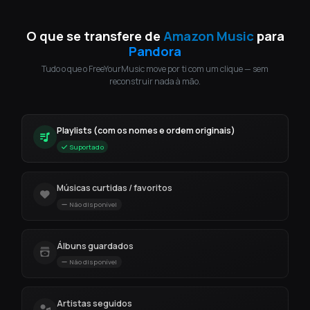
O que se transfere de
Amazon Music
para
Pandora
Tudo o que o FreeYourMusic move por ti com um clique — sem
reconstruir nada à mão.
Playlists (com os nomes e ordem originais)
Suportado
Músicas curtidas / favoritos
Não disponível
Álbuns guardados
Não disponível
Artistas seguidos