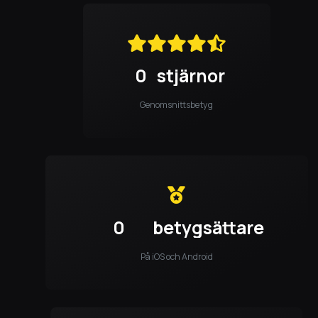
0
stjärnor
Genomsnittsbetyg
0
betygsättare
På iOS och Android