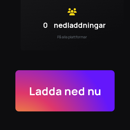
0
nedladdningar
På alla plattformar
Ladda ned nu