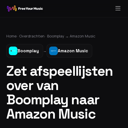
Home ·
Overdrachten
·
Boomplay
→
Amazon Music
Boomplay
Amazon Music
→
Zet afspeellijsten
over van
Boomplay naar
Amazon Music