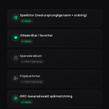
Spellistor (med ursprungliga namn + ordning)
Stöds
Gillade låtar / favoriter
Stöds
Sparade album
Inte tillgängligt
Följda artister
Inte tillgängligt
ISRC-baserad exakt spårmatchning
Stöds