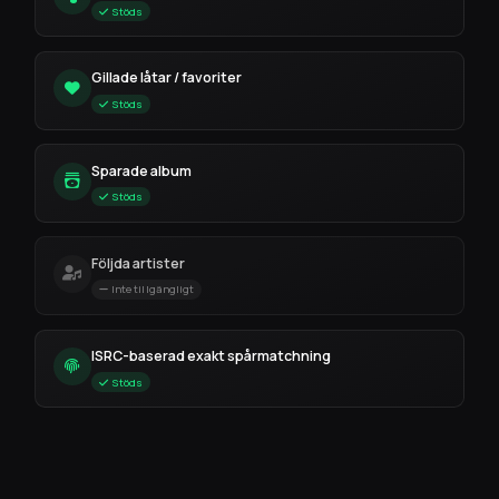
Stöds
Gillade låtar / favoriter
Stöds
Sparade album
Stöds
Följda artister
Inte tillgängligt
ISRC-baserad exakt spårmatchning
Stöds