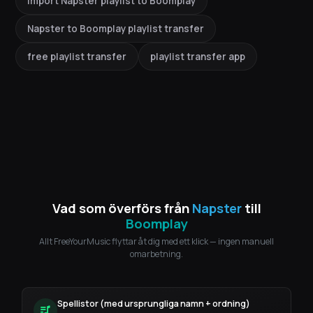
import Napster playlist to Boomplay
Napster to Boomplay playlist transfer
free playlist transfer
playlist transfer app
Vad som överförs från
Napster
till
Boomplay
Allt FreeYourMusic flyttar åt dig med ett klick — ingen manuell
omarbetning.
Spellistor (med ursprungliga namn + ordning)