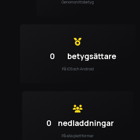
Genomsnittsbetyg
0
betygsättare
På iOS och Android
0
nedladdningar
På alla plattformar