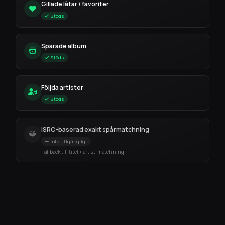
Gillade låtar / favoriter
Stöds
Sparade album
Stöds
Följda artister
Stöds
ISRC-baserad exakt spårmatchning
Inte tillgängligt
Fallback till titel + artist-matchning