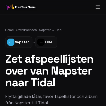
Home ·
Overdrachten
·
Napster
→
Tidal
Napster
Tidal
→
Zet afspeellijsten
over van Napster
naar Tidal
Flytta gillade låtar, favoritspellistor och album
från Napster till Tidal.