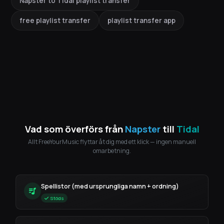
Napster to Tidal playlist transfer
free playlist transfer
playlist transfer app
Vad som överförs från
Napster
till
Tidal
Allt FreeYourMusic flyttar åt dig med ett klick — ingen manuell
omarbetning.
Spellistor (med ursprungliga namn + ordning)
Stöds