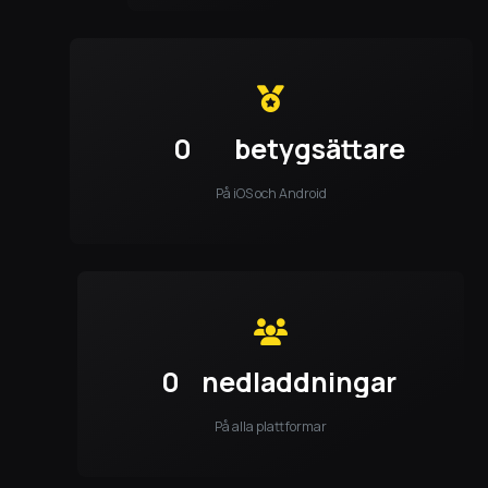
0
betygsättare
På iOS och Android
0
nedladdningar
På alla plattformar