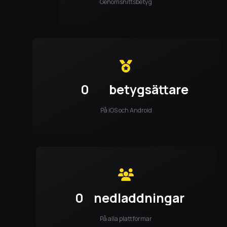
Genomsnittsbetyg
0
betygsättare
På iOS och Android
0
nedladdningar
På alla plattformar