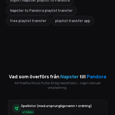
import Napster playlist to Pandora
Napster to Pandora playlist transfer
free playlist transfer
playlist transfer app
Vad som överförs från
Napster
till
Pandora
Allt FreeYourMusic flyttar åt dig med ett klick — ingen manuell
omarbetning.
Spellistor (med ursprungliga namn + ordning)
Stöds