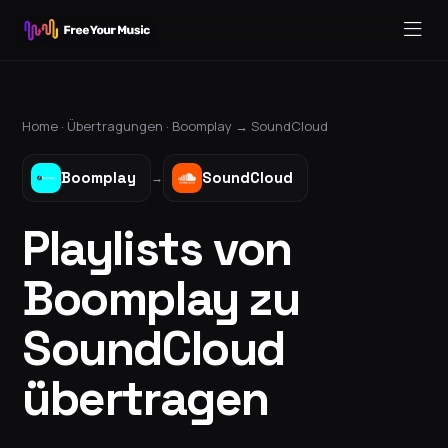
Home ·
Übertragungen
·
Boomplay
→
SoundCloud
Boomplay
SoundCloud
→
Playlists von
Boomplay zu
SoundCloud
übertragen