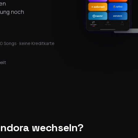
uen
gung noch
0 Songs · keine Kreditkarte
eilt
andora wechseln?