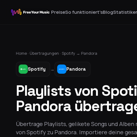
Preise
So funktioniert's
Blog
Statistike
Home ·
Übertragungen
·
Spotify
→
Pandora
Spotify
Pandora
→
Playlists von Spot
Pandora übertrag
Übertrage Playlists, gelikete Songs und Alben
von Spotify zu Pandora. Importiere deine ges