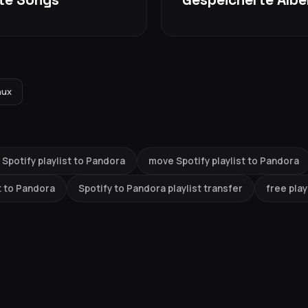
nux
 Spotify playlist to Pandora
move Spotify playlist to Pandora
t to Pandora
Spotify to Pandora playlist transfer
free play