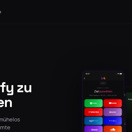
n
ify zu
en
 mühelos
amte