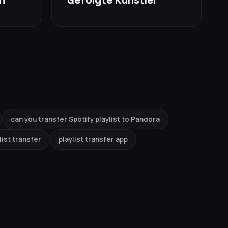
can you transfer Spotify playlist to Pandora
list transfer
playlist transfer app