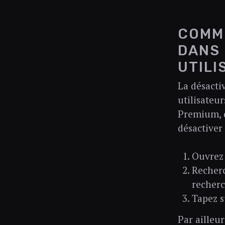
COMME
DANS 
UTILI
La désacti
utilisateur
Premium, q
désactiver
Ouvrez 
Recherc
recherc
Tapez s
Par ailleur