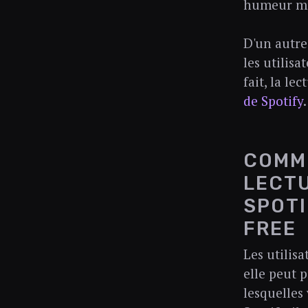
humeur mus
D'un autre
les utilisa
fait, la le
de Spotify
.
COMME
LECTU
SPOTI
FREE
Les utilis
elle peut p
lesquelles 