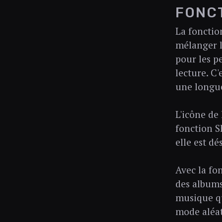
FONCT
La fonction
mélanger l
pour les pe
lecture. C'
une longue
L'icône de
fonction Sh
elle est dé
Avec la fon
des albums 
musique qu
mode aléat