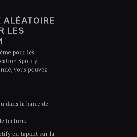
 ALÉATOIRE
R LES
M
même pour les
ication Spotify
onné, vous pouvez
ou dans la barre de
de lecture.
otify en tapant sur la