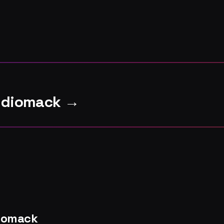
Audiomack →
diomack