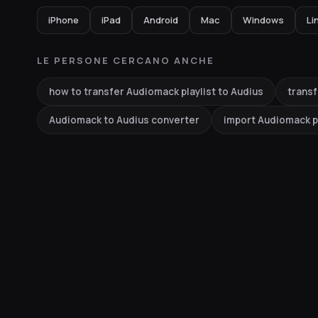
iPhone
iPad
Android
Mac
Windows
Li
LE PERSONE CERCANO ANCHE
how to transfer Audiomack playlist to Audius
transf
Audiomack to Audius converter
import Audiomack pl