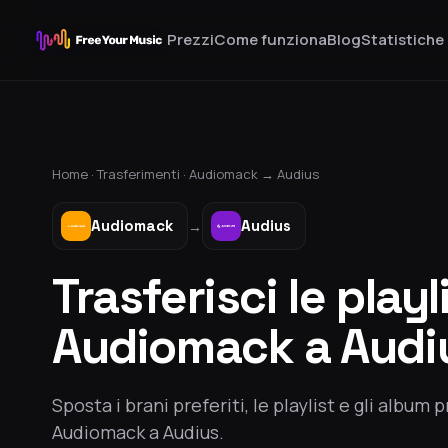
Prezzi
Come funziona
Blog
Statistiche
Home ·
Trasferimenti
·
Audiomack
→
Audius
Audiomack
Audius
→
Trasferisci le playl
Audiomack a Audi
Sposta i brani preferiti, le playlist e gli album p
Audiomack a Audius.