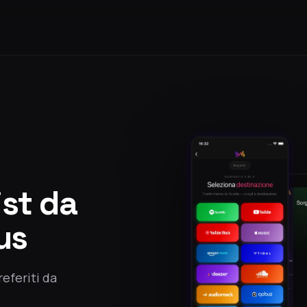
ist da
us
referiti da