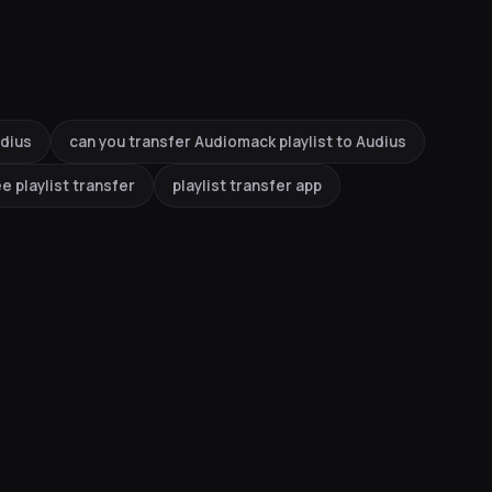
udius
can you transfer Audiomack playlist to Audius
ee playlist transfer
playlist transfer app