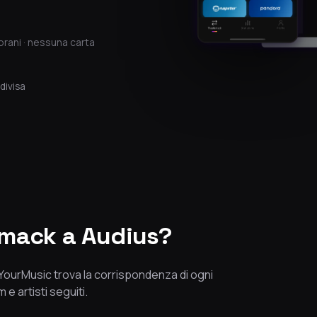
brani · nessuna carta
divisa
omack a Audius?
eeYourMusic trova la corrispondenza di ogni
 e artisti seguiti.