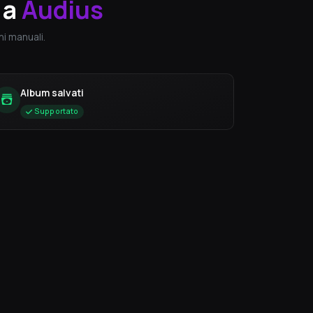
a
Audius
i manuali.
Album salvati
Supportato