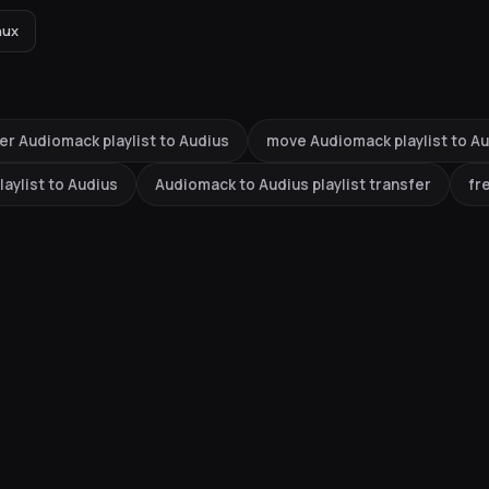
nux
er Audiomack playlist to Audius
move Audiomack playlist to A
aylist to Audius
Audiomack to Audius playlist transfer
fr