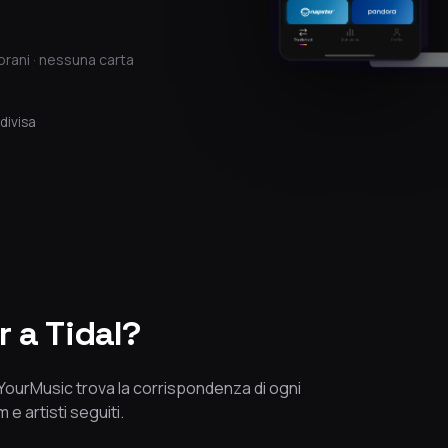
brani · nessuna carta
divisa
 a Tidal?
eeYourMusic trova la corrispondenza di ogni
 e artisti seguiti.