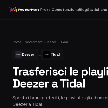
Prezzi
Come funziona
Blog
Statistiche
Home ·
Trasferimenti
·
Deezer
→
Tidal
Deezer
Tidal
→
Trasferisci le playl
Deezer a Tidal
Sposta i brani preferiti, le playlist e gli album p
Deezer a Tidal.