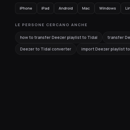
iPhone
iPad
Android
Mac
Windows
Li
LE PERSONE CERCANO ANCHE
how to transfer Deezer playlist to Tidal
transfer De
Deezer to Tidal converter
import Deezer playlist to