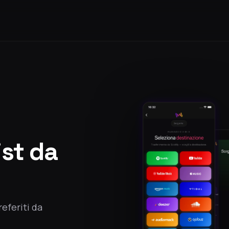
ist da
referiti da