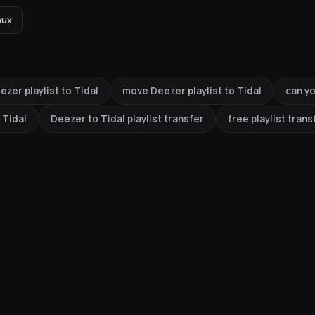
nux
ezer playlist to Tidal
move Deezer playlist to Tidal
can yo
 Tidal
Deezer to Tidal playlist transfer
free playlist trans