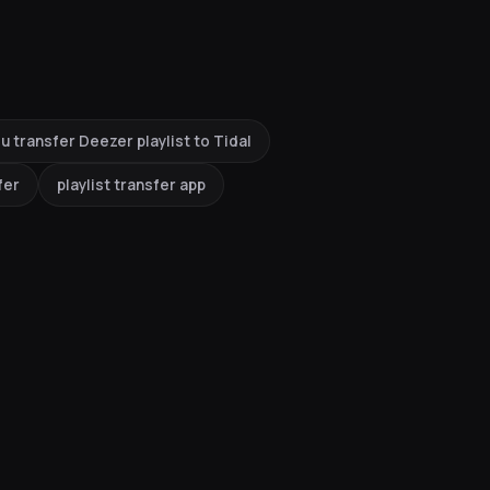
u transfer Deezer playlist to Tidal
fer
playlist transfer app