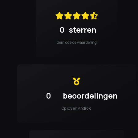
0
sterren
Gemiddelde waardering
0
beoordelingen
Op iOS en Android