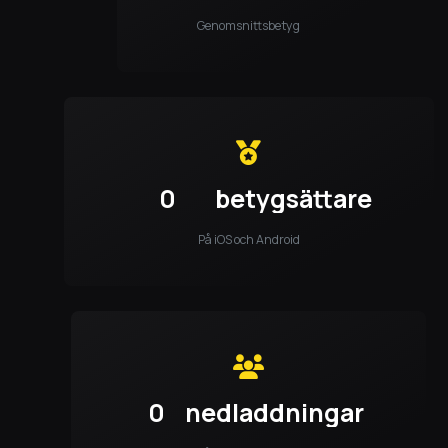
Genomsnittsbetyg
0
betygsättare
På iOS och Android
0
nedladdningar