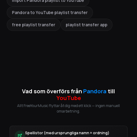
import Pandora playlist to YouTube
Pandora to YouTube playlist transfer
free playlist transfer
playlist transfer app
Vad som överförs från
Pandora
till
YouTube
Allt FreeYourMusic flyttar åt dig med ett klick — ingen manuell
omarbetning.
Spellistor (med ursprungliga namn + ordning)