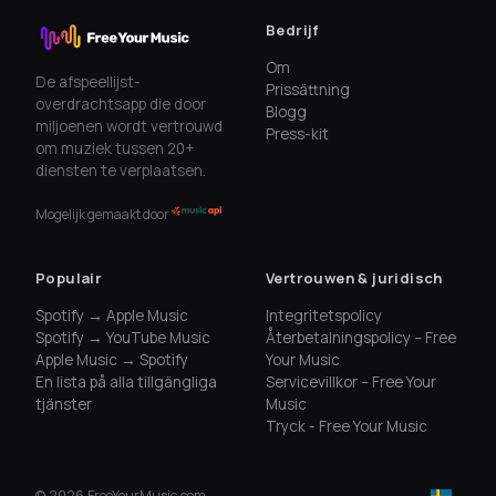
Bedrijf
Om
De afspeellijst-
Prissättning
overdrachtsapp die door
Blogg
miljoenen wordt vertrouwd
Press-kit
om muziek tussen 20+
diensten te verplaatsen.
Mogelijk gemaakt door
Populair
Vertrouwen & juridisch
Spotify → Apple Music
Integritetspolicy
Spotify → YouTube Music
Återbetalningspolicy – Free
Apple Music → Spotify
Your Music
En lista på alla tillgängliga
Servicevillkor – Free Your
tjänster
Music
Tryck - Free Your Music
©
2026
FreeYourMusic.com