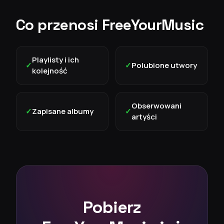
Co przenosi FreeYourMusic
Playlisty i ich
✓
✓
Polubione utwory
kolejność
Obserwowani
✓
Zapisane albumy
✓
artyści
Pobierz