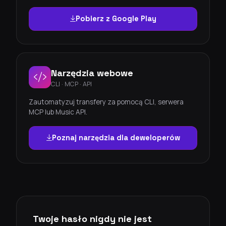
Pobierz z Google Play
Narzędzia webowe
CLI · MCP · API
Zautomatyzuj transfery za pomocą CLI, serwera
MCP lub Music API.
Poznaj narzędzia dla deweloperów
Twoje hasło nigdy nie jest