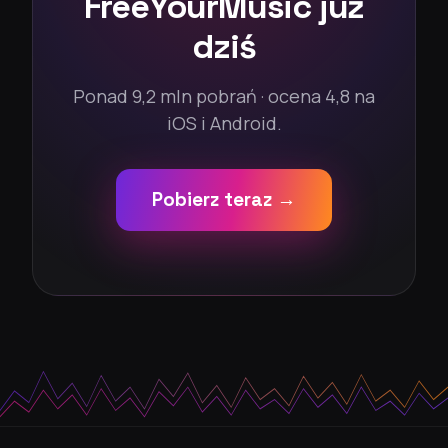
FreeYourMusic już
dziś
Ponad 9,2 mln pobrań · ocena 4,8 na
iOS i Android.
Pobierz teraz →