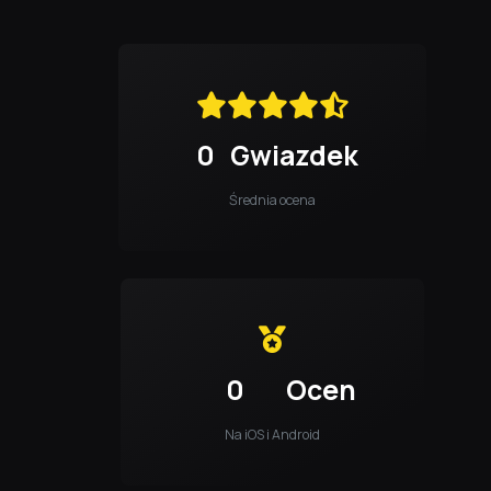
0
Gwiazdek
Średnia ocena
0
Ocen
Na iOS i Android