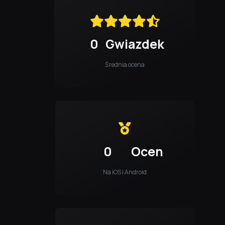
0
Gwiazdek
Średnia ocena
0
Ocen
Na iOS i Android