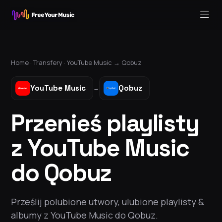
Home ·
Transfery
·
YouTube Music
→
Qobuz
YouTube Music
Qobuz
→
Przenieś playlisty
z YouTube Music
do Qobuz
Prześlij polubione utwory, ulubione playlisty &
albumy z YouTube Music do Qobuz.