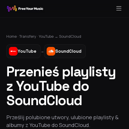
Home ·
Transfery
·
YouTube
→
SoundCloud
YouTube
SoundCloud
→
Przenieś playlisty
z YouTube do
SoundCloud
Prześlij polubione utwory, ulubione playlisty &
albumy z YouTube do SoundCloud.