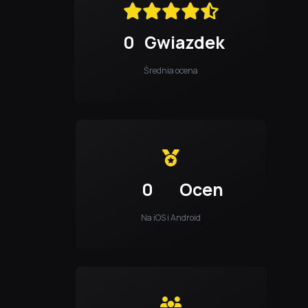
0
Gwiazdek
Średnia ocena
0
Ocen
Na iOS i Android