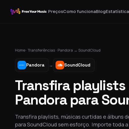
Preços
Como funciona
Blog
Estatístic
Home ·
Transferências
·
Pandora
→
SoundCloud
Pandora
SoundCloud
→
Transfira playlists
Pandora para Sou
Transfira playlists, músicas curtidas e álbuns 
para SoundCloud sem esforço. Importe toda a