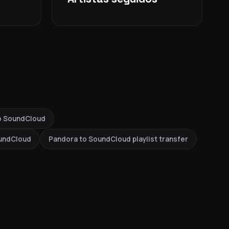
to SoundCloud
oundCloud
Pandora to SoundCloud playlist transfer