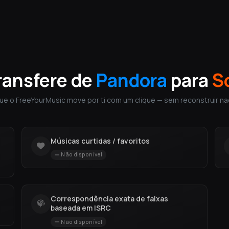
ransfere de
Pandora
para
S
ue o FreeYourMusic move por ti com um clique — sem reconstruir na
Músicas curtidas / favoritos
Não disponível
Correspondência exata de faixas
baseada em ISRC
Não disponível