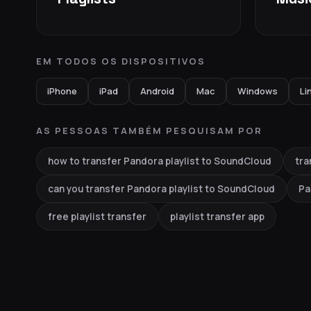
EM TODOS OS DISPOSITIVOS
iPhone
iPad
Android
Mac
Windows
Li
AS PESSOAS TAMBÉM PESQUISAM POR
how to transfer Pandora playlist to SoundCloud
tra
can you transfer Pandora playlist to SoundCloud
Pa
free playlist transfer
playlist transfer app