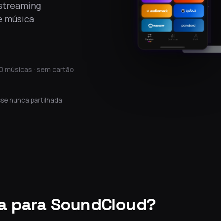
 streaming
e música
0 músicas · sem cartão
se nunca partilhada
a para SoundCloud?