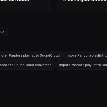
nux
nsfer Pandora playlist to SoundCloud
move Pandora playlist 
ndora to SoundCloud converter
import Pandora playlist to S