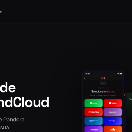
as
 de
ndCloud
de Pandora
 sua