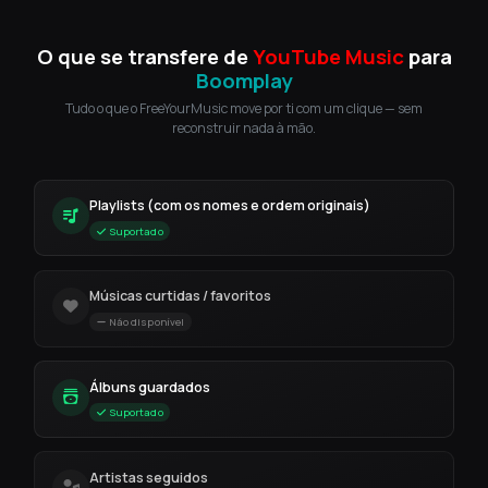
O que se transfere de
YouTube Music
para
Boomplay
Tudo o que o FreeYourMusic move por ti com um clique — sem
reconstruir nada à mão.
Playlists (com os nomes e ordem originais)
Suportado
Músicas curtidas / favoritos
Não disponível
Álbuns guardados
Suportado
Artistas seguidos