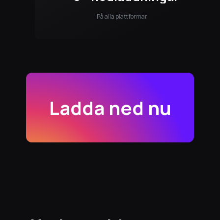
På alla plattformar
Ladda ned nu