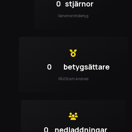
0
stjärnor
Genomsnittsbetyg
0
betygsättare
På iOS och Android
0
nedladdningar