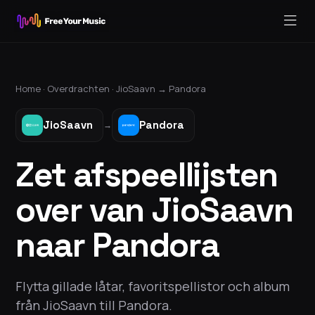
Home ·
Overdrachten
·
JioSaavn
→
Pandora
JioSaavn
Pandora
→
Zet afspeellijsten
over van JioSaavn
naar Pandora
Flytta gillade låtar, favoritspellistor och album
från JioSaavn till Pandora.