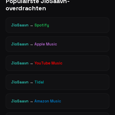
Populairste JioSaavn-
overdrachten
JioSaavn
→
Spotify
JioSaavn
→
Apple Music
JioSaavn
→
YouTube Music
JioSaavn
→
Tidal
JioSaavn
→
Amazon Music