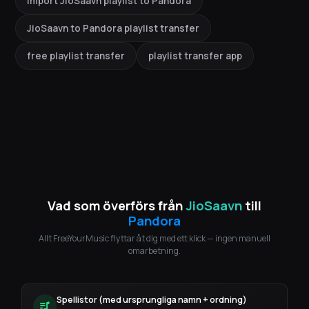
import JioSaavn playlist to Pandora
JioSaavn to Pandora playlist transfer
free playlist transfer
playlist transfer app
Vad som överförs från
JioSaavn
till
Pandora
Allt FreeYourMusic flyttar åt dig med ett klick — ingen manuell
omarbetning.
Spellistor (med ursprungliga namn + ordning)