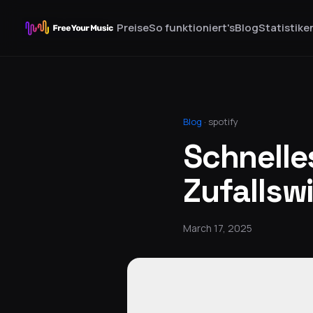
Preise
So funktioniert's
Blog
Statistike
Blog
·
spotify
Schnelle
Zufallsw
March 17, 2025