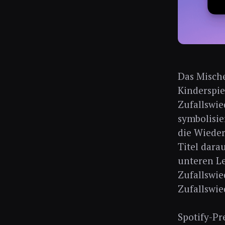
Das Mische
Kinderspie
Zufallswie
symbolisie
die Wieder
Titel dara
unteren Le
Zufallswie
Zufallswie
Spotify-Pr