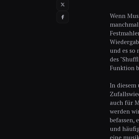
Wenn Musik
manchmal 
Festmahlen
Wiedergabe
und es so 
des "Shuff
Funktion 
In diesem 
Zufallswie
auch für 
werden wir
befassen, 
und häufig
eine musik