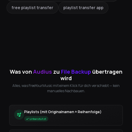
free playlist transfer
playlist transfer app
Was von
Audius
zu
File Backup
übertragen
wird
Alles, was FreeYourMusic mit einem Klick für dich verschiebt — kein
manuelles Nachbauen.
Playlists (mit Originalnamen + Reihenfolge)
Unterstützt