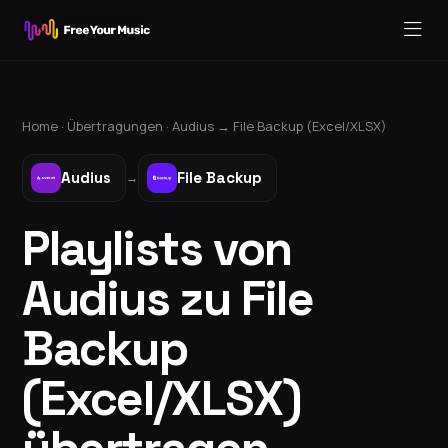
Home ·
Übertragungen
·
Audius
→
File Backup (Excel/XLSX)
Audius
File Backup
→
Playlists von
Audius zu File
Backup
(Excel/XLSX)